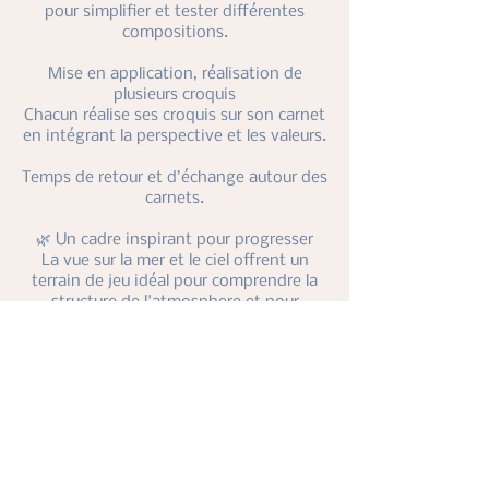
pour simplifier et tester différentes
compositions.
Mise en application, réalisation de
plusieurs croquis
Chacun réalise ses croquis sur son carnet
en intégrant la perspective et les valeurs.
Temps de retour et d’échange autour des
carnets.
🌿 Un cadre inspirant pour progresser
La vue sur la mer et le ciel offrent un
terrain de jeu idéal pour comprendre la
structure de l'atmosphere et pour
l'expérimenter dans le croquis.
💬 À qui s’adresse cet atelier ?
À celles et ceux qui souhaitent:
Approfondir leur maîtrise de la
perspective sur le motif.