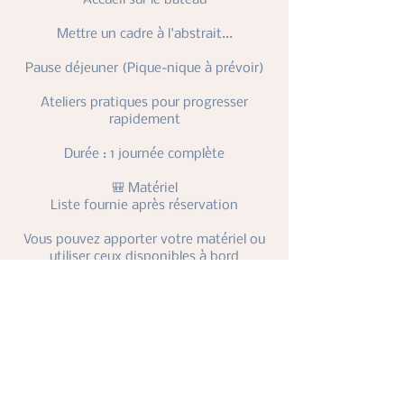
Mettre un cadre à l'abstrait...
Pause déjeuner (Pique-nique à prévoir)
Ateliers pratiques pour progresser
rapidement
Durée : 1 journée complète
🎒 Matériel
Liste fournie après réservation
Vous pouvez apporter votre matériel ou
utiliser ceux disponibles à bord
💛 Vous repartez avec
Des expériences spontanés
Les bases de la technique abstraite
Des outils pour continuer chez vous
Une vraie journée rien que pour vous