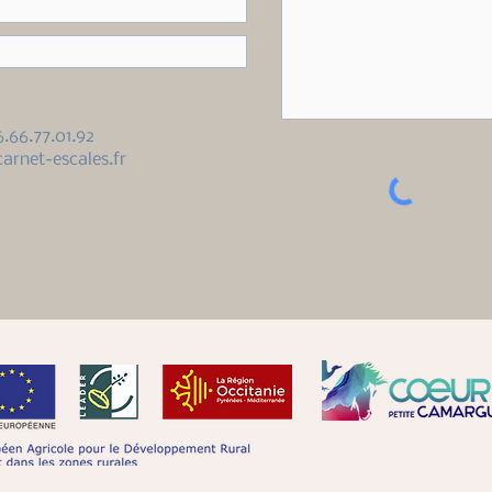
6.66.77.01.92
arnet-escales.fr