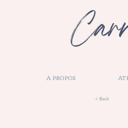
A propos
At
< Back