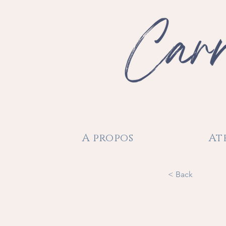
A propos
At
< Back