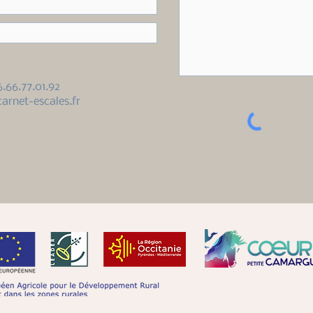
6.66.77.01.92
arnet-escales.fr