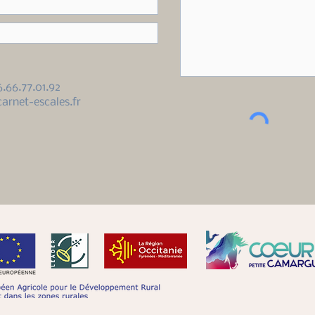
6.66.77.01.92
arnet-escales.fr