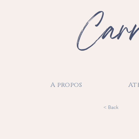
A propos
At
< Back